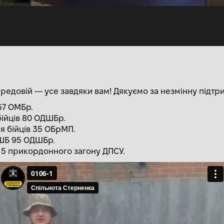
ередовій — усе завдяки вам! Дякуємо за незмінну підтр
 57 ОМБр.
бійців 80 ОДШБр.
я бійців 35 ОБрМП.
ДШБ 95 ОДШБр.
я 5 прикордонного загону ДПСУ.