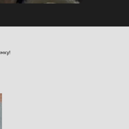
имку!