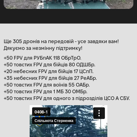
Ще 305 дронів на передовій - усе завдяки вам!
Дякуємо за незмінну підтримку!
+50 FPV для РУБпАК 118 ОБрТрО.
+50 товстих FPV для бійців 80 ОДШБр.
+20 небесних FPV для бійців 17 ЦСпП.
+35 небесних FPV для бійців 27 РеАБр.
+50 товстих FPV для воїнів 55 ОАБр.
+50 товстих FPV для 1 МБ 30 ОМБр.
+50 товстих FPV для одного з підрозділів ЦСО А СБУ.