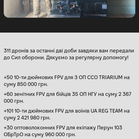
311 дронів за останні дві доби завдяки вам передали
до Сил оборони. Дякуємо за регулярну допомогу!
+50 10-ти дюймових FPV для З ОП СCO TRIARIUM на
суму 850 000 грн.
+60 зенітних FPV для бійців 35 ОП НГУ на суму 2 367
000 грн.
+101 10-ти дюймових FPV для воїнів UA REG TEAM на
суму 2 421 980 грн.
+30 оптоволоконних FPV для екіпажу Перун 103
ОБрТрО на суму 960 000 грн.