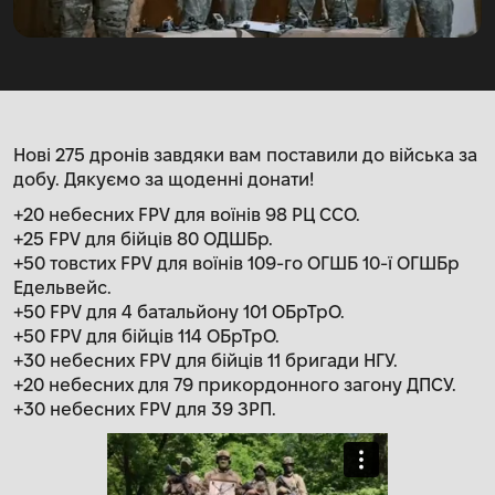
Нові 275 дронів завдяки вам поставили до війська за
добу. Дякуємо за щоденні донати!
+20 небесних FPV для воїнів 98 РЦ ССО.
+25 FPV для бійців 80 ОДШБр.
+50 товстих FPV для воїнів 109-го ОГШБ 10-ї ОГШБр
Едельвейс.
+50 FPV для 4 батальйону 101 ОБрТрО.
+50 FPV для бійців 114 ОБрТрО.
+30 небесних FPV для бійців 11 бригади НГУ.
+20 небесних для 79 прикордонного загону ДПСУ.
+30 небесних FPV для 39 ЗРП.