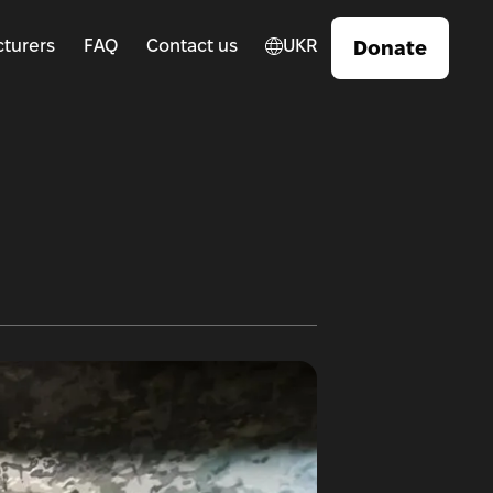
turers
FAQ
Contact us
UKR
Donate