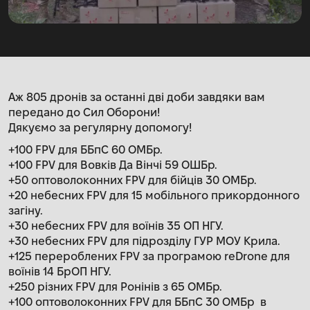
Аж 805 дронів за останні дві доби завдяки вам
передано до Сил Оборони!
Дякуємо за регулярну допомогу!
+100 FPV для ББпС 60 ОМБр.
+100 FPV для Вовків Да Вінчі 59 ОШБр.
+50 оптоволоконних FPV для бійців 30 ОМБр.
+20 небесних FPV для 15 мобільного прикордонного
загіну.
+30 небесних FPV для воїнів 35 ОП НГУ.
+30 небесних FPV для підрозділу ГУР МОУ Крила.
+125 перероблених FPV за програмою reDrone для
воїнів 14 БрОП НГУ.
+250 різних FPV для Ронінів з 65 ОМБр.
+100 оптоволоконних FPV для ББпС 30 ОМБр в