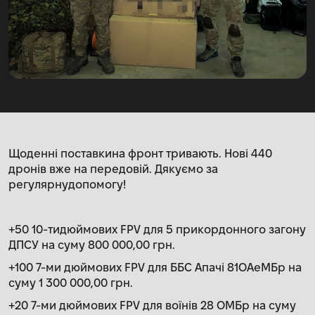
Щоденні поставкина фронт тривають. Нові 440
дронів вже на передовій. Дякуємо за
регулярнудопомогу!
+50 10-тидюймових FPV для 5 прикордонного загону
ДПСУ на суму 800 000,00 грн.
+100 7-ми дюймових FPV для ББС Апачі 81ОАеМБр на
суму 1 300 000,00 грн.
+20 7-ми дюймових FPV для воїнів 28 ОМБр на суму