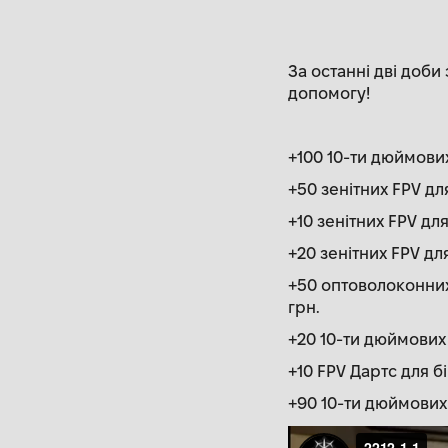
За останні дві доб
допомогу!
+100 10-ти дюймових
+50 зенітних FPV дл
+10 зенітних FPV для
+20 зенітних FPV для
+50 оптоволоконних
грн.
+20 10-ти дюймових 
+10 FPV Дартс для б
+90 10-ти дюймових 