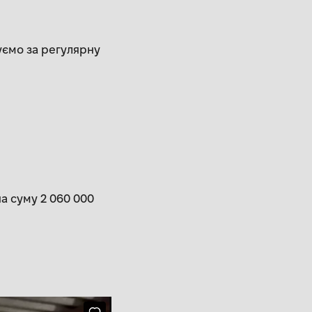
уємо за регулярну
а суму 2 060 000
.