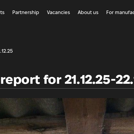
ts
Partnership
Vacancies
About us
For manufac
.12.25
eport for 21.12.25-22.