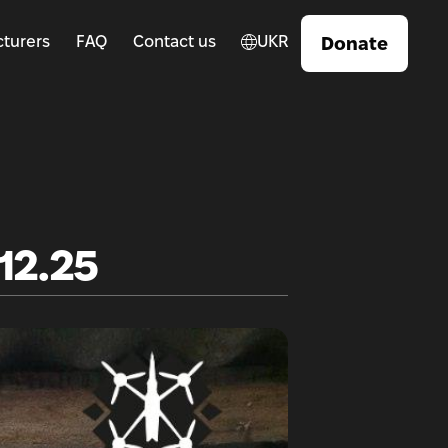
turers
FAQ
Contact us
UKR
Donate
12.25