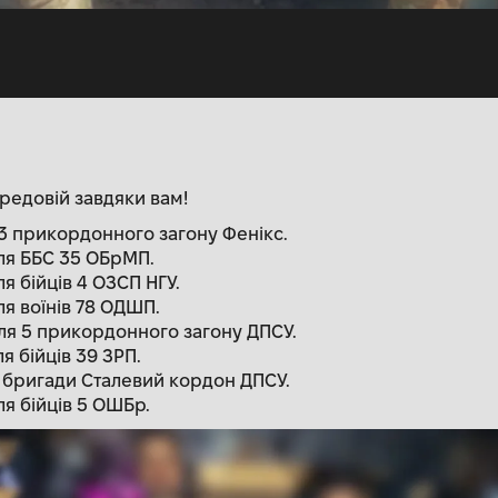
ередовій завдяки вам!
 3 прикордонного загону Фенікс.
ля ББС 35 ОБрМП.
я бійців 4 ОЗСП НГУ.
ля воїнів 78 ОДШП.
ля 5 прикордонного загону ДПСУ.
я бійців 39 ЗРП.
я бригади Сталевий кордон ДПСУ.
ля бійців 5 ОШБр.