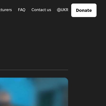
turers
FAQ
Contact us
UKR
Donate