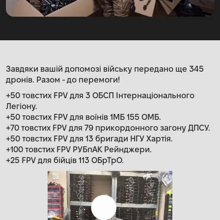
Завдяки вашій допомозі війську передано ще 345
дронів. Разом - до перемоги!
+50 товстих FPV для 3 ОБСП Інтернаціонального
Легіону.
+50 товстих FPV для воїнів 1МБ 155 ОМБ.
+70 товстих FPV для 79 прикордонного загону ДПСУ.
+50 товстих FPV для 13 бригади НГУ Хартія.
+100 товстих FPV РУБпАК Рейнджери.
+25 FPV для бійців 113 ОБрТрО.