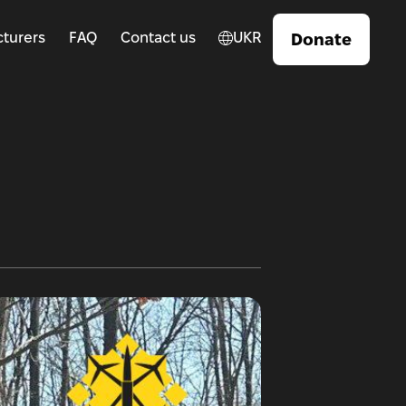
turers
FAQ
Contact us
UKR
Donate