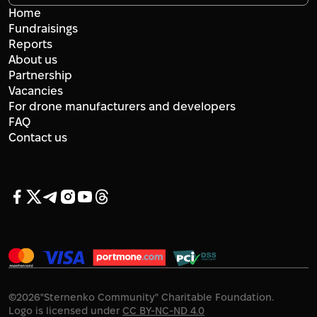
Home
Fundraisings
Reports
About us
Partnership
Vacancies
For drone manufacturers and developers
FAQ
Contact us
©
2026
"Sternenko Community" Charitable Foundation.
Logo is licensed under
CC BY-NC-ND 4.0