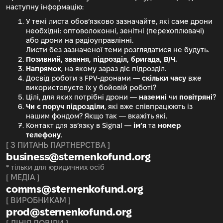
наступну інформацію:
У темі листа обов’язково зазначайте, які саме дрони
необхідні: оптоволоконні, зенітні (перехоплювачі)
або дрони на радіоуправлінні.
Листи без зазначеної теми розглядатися не будуть.
Позивний, звання, підрозділ, бригада, В/Ч.
Напрямок
, на якому зараз діє підрозділ.
Досвід роботи з FPV-дронами —
скільки часу
вже
використовуєте їх у бойовій роботі?
Цілі, для яких потрібні дрони —
наземні
чи
повітряні
?
Чи є поруч підрозділи
, які вже співпрацюють із
нашим фондом? Якщо так — вкажіть які.
Контакт для звʼязку в Signal —
ім’я
та
номер
телефону
.
[ З ПИТАНЬ ПАРТНЕРСТВА ]
business@sternenkofund.org
* тільки для юридичних осіб
[ МЕДІА ]
comms@sternenkofund.org
[ ВИРОБНИКАМ ]
prod@sternenkofund.org