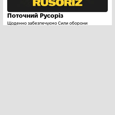
Поточний Русоріз
Щоденно забезпечуємо Сили оборони
найкращими FPV-дронами.
[
25
%
]
1251
5000
Закуплених FPV цього місяця
Задонатити