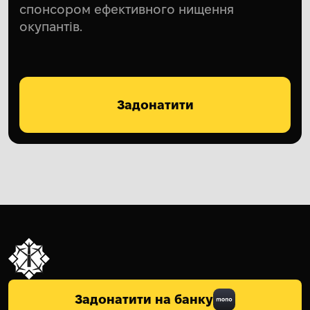
спонсором ефективного нищення
окупантів.
Задонатити
Задонатити на банку