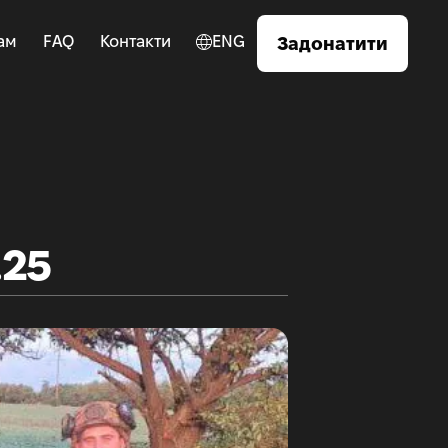
ам
FAQ
Контакти
ENG
Задонатити
.25