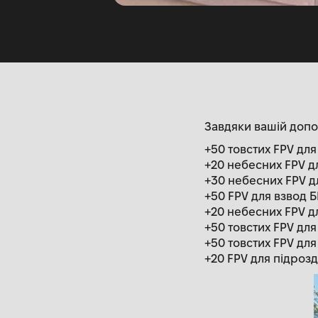
Завдяки вашій допо
+50 товстих FPV для
+20 небесних FPV д
+30 небесних FPV дл
+50 FPV для взвод 
+20 небесних FPV дл
+50 товстих FPV для
+50 товстих FPV дл
+20 FPV для підрозд