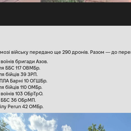
мозі війську передано ще 290 дронів. Разом — до пере
 воїнів бригади Азов.
ля ББС 117 ОВМБр.
я бійців 39 ЗРП.
БПЛА Барні 10 ОГШБр.
я бійців 110 ОМБр.
 воїнів 103 ОБрТрО.
я ББС 36 ОБрМП.
ілу Perun 42 ОМБр.