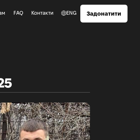
ам
FAQ
Контакти
ENG
Задонатити
25