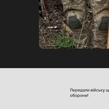
Передали війську щ
оборони!