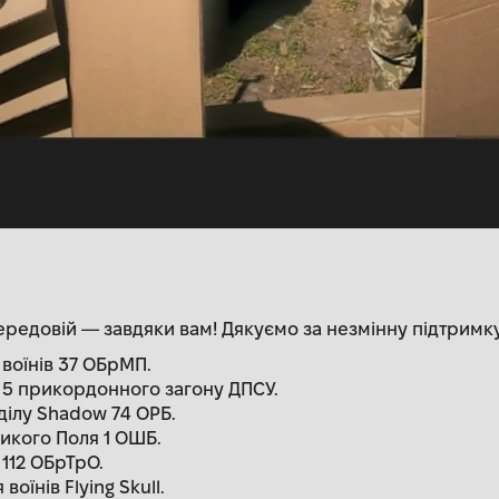
ередовій — завдяки вам! Дякуємо за незмінну підтримку
 воїнів 37 ОБрМП.
я 5 прикордонного загону ДПСУ.
ділу Shadow 74 ОРБ.
Дикого Поля 1 ОШБ.
 112 ОБрТрО.
воїнів Flying Skull.