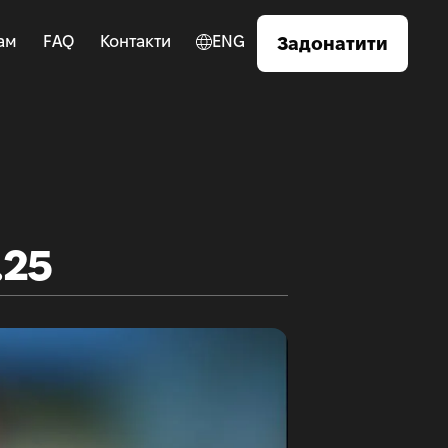
ам
FAQ
Контакти
ENG
Задонатити
.25