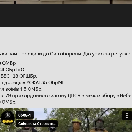
яки вам передали до Сил оборони. Дякуємо за регуляр
0 ОМБр.
104 ОБрТрО.
 ББС 128 ОГШБр.
 підрозділу YOKAI 35 ОБрМП.
я воїнів 115 ОМБр.
ля 79 прикордонного загону ДПСУ в межах збору «Небес
0 ОМБр.