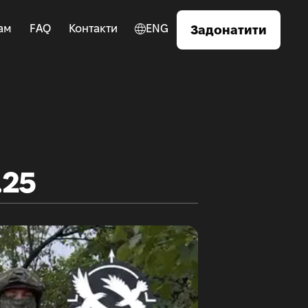
ам
FAQ
Контакти
ENG
Задонатити
.25