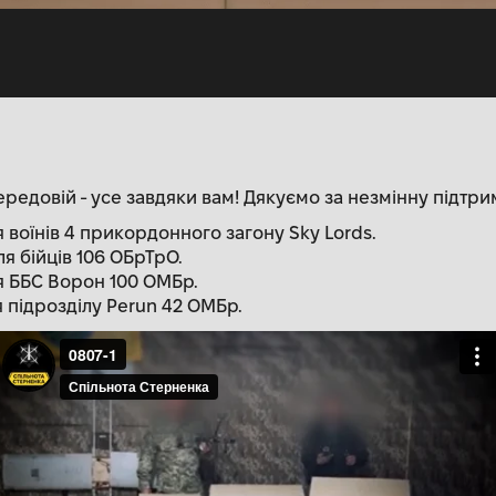
редовій - усе завдяки вам! Дякуємо за незмінну підтри
я воїнів 4 прикордонного загону Sky Lords.
я бійців 106 ОБрТрО.
ля ББС Ворон 100 ОМБр.
я підрозділу Perun 42 ОМБр.