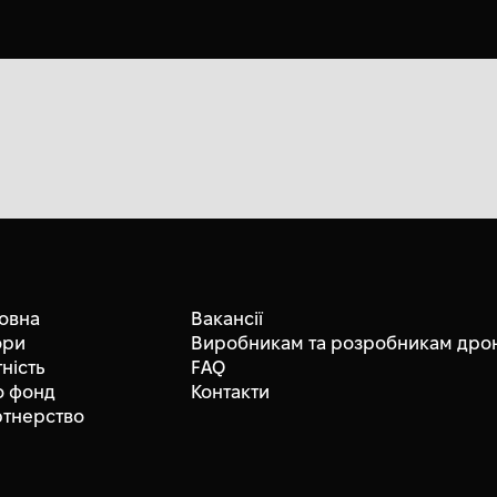
овна
Вакансії
ори
Виробникам та розробникам дрон
тність
FAQ
о фонд
Контакти
ртнерство