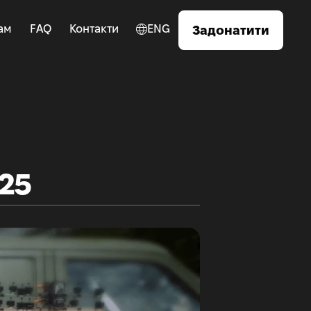
ам
FAQ
Контакти
ENG
Задонатити
.25