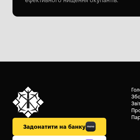
ефективного нищення окупантів.
Гол
Зб
Зві
Пр
Па
Задонатити на банку