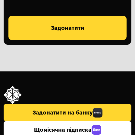
Задонатити
Задонатити на банку
Щомісячна підписка