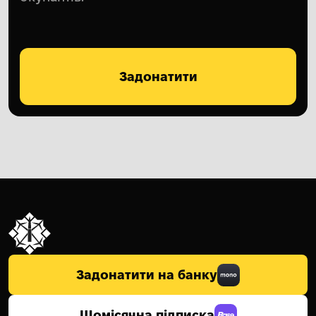
Задонатити
Задонатити на банку
Щомісячна підписка