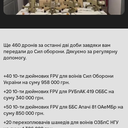
Ще 460 дронів за останні дві доби завдяки вам
передали до Сил оборони. Дякуємо за регулярну
допомогу.
+40 10-ти дюймових FPV для воїнів Сил Оборони
України на суму 958 000 грн.
+20 10-ти дюймових FPV для РУБпАК 419 ОББС на
суму 340 000 грн.
+50 10-ти дюймових FPV для ББС Апачі 81 ОАеМБр на
суму 850 000 грн.
+20 перехоплювачів шахедів для воїнів ОЗБпС НГУ