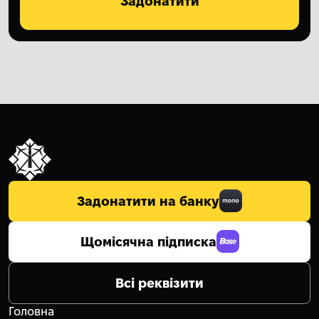
Задонатити
Задонатити на банку
Щомісячна підписка
Всі реквізити
Головна