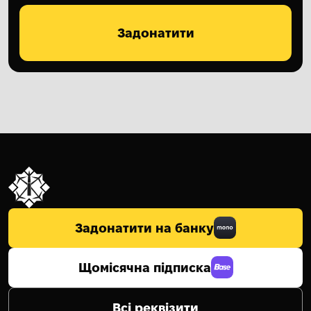
Задонатити
Задонатити на банку
Щомісячна підписка
Всі реквізити