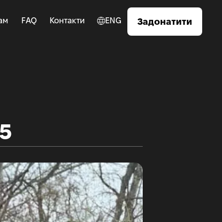
ам
FAQ
Контакти
ENG
Задонатити
25