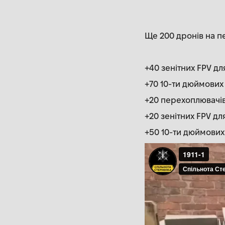
Ще 200 дронів на п
+40 зенітних FPV дл
+70 10-ти дюймових 
+20 перехоплювачів 
+20 зенітних FPV для
+50 10-ти дюймових 