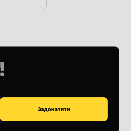
!
Задонатити