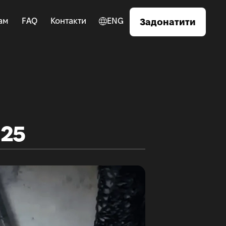
ам
FAQ
Контакти
ENG
Задонатити
.25