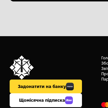
Гол
Зб
Зві
Пр
Па
Задонатити на банку
Щомісячна підписка