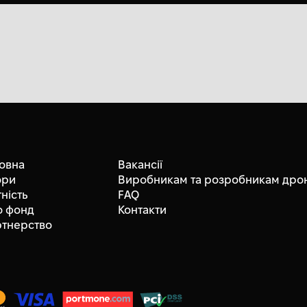
овна
Вакансії
ори
Виробникам та розробникам дрон
тність
FAQ
о фонд
Контакти
ртнерство