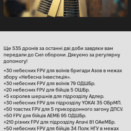
Ще 535 дронів за останні дві доби завдяки вам
передали до Сил оборони. Дякуємо за регулярну
допомогу!
+30 небесних FPV для воїнів бригади Азов в межах
збору «Небесна Інвестиція».
+30 небесних FPV для воїнів 79 ОДШБр.
+20 небесних FPV для бійців 5 ОШБр.
+5 королев шершнів для підрозділу Адлер.
+30 небесних FPV для підрозділу YOKAI 35 ОБрМП.
+50 товстих FPV для 5 прикордонного загону ДПСУ.
+50 FPV для бійців АЕМБ 95 ОДШБр.
+210 різних FPV для підрозділу Апачі 81 ОАеМБр.
+50 небесних FPV для бійців 34 Полк НГУ в межах