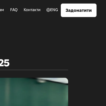
ам
FAQ
Контакти
ENG
Задонатити
25