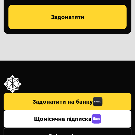
Задонатити
Задонатити на банку
Щомісячна підписка