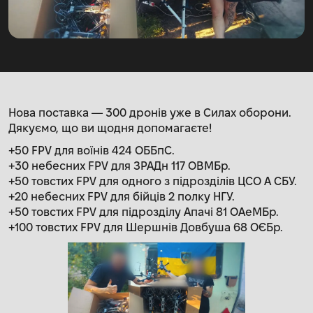
Нова поставка — 300 дронів уже в Силах оборони.
Дякуємо, що ви щодня допомагаєте!
+50 FPV для воїнів 424 ОББпС.
+30 небесних FPV для ЗРАДн 117 ОВМБр.
+50 товстих FPV для одного з підрозділів ЦСО А СБУ.
+20 небесних FPV для бійців 2 полку НГУ.
+50 товстих FPV для підрозділу Апачі 81 ОАеМБр.
+100 товстих FPV для Шершнів Довбуша 68 ОЄБр.