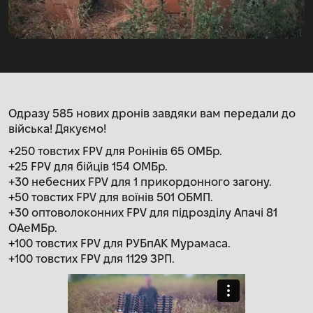
Одразу 585 нових дронів завдяки вам передали до
війська! Дякуємо!
+250 товстих FPV для Ронінів 65 ОМБр.
+25 FPV для бійців 154 ОМБр.
+30 небесних FPV для 1 прикордонного загону.
+50 товстих FPV для воїнів 501 ОБМП.
+30 оптоволоконних FPV для підрозділу Апачі 81
ОАеМБр.
+100 товстих FPV для РУБпАК Мурамаса.
+100 товстих FPV для 1129 ЗРП.