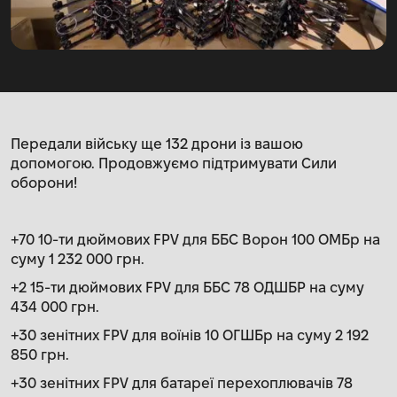
Передали війську ще 132 дрони із вашою
допомогою. Продовжуємо підтримувати Сили
оборони!
+70 10-ти дюймових FPV для ББС Ворон 100 ОМБр на
суму 1 232 000 грн.
+2 15-ти дюймових FPV для ББС 78 ОДШБР на суму
434 000 грн.
+30 зенітних FPV для воїнів 10 ОГШБр на суму 2 192
850 грн.
+30 зенітних FPV для батареї перехоплювачів 78