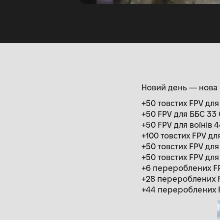
Новий день — нова 
+50 товстих FPV для в
+50 FPV для ББС 33
+50 FPV для воїнів 
+100 товстих FPV д
+50 товстих FPV для
+50 товстих FPV дл
+6 перероблених F
+28 перероблених F
+44 перероблених F