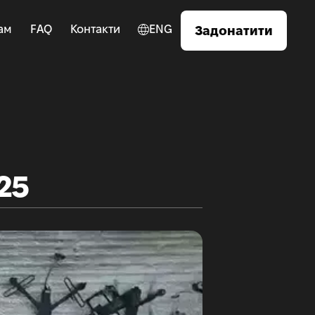
ам
FAQ
Контакти
ENG
Задонатити
25