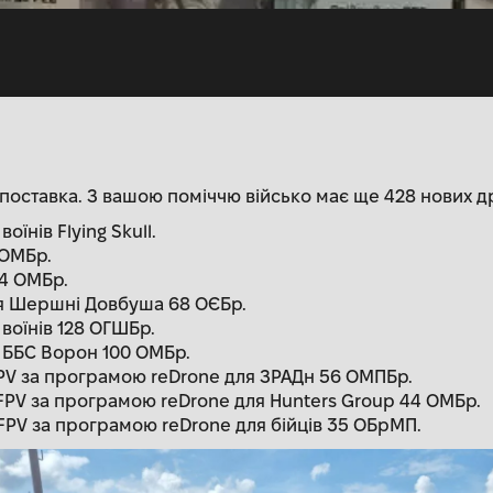
поставка. З вашою поміччю військо має ще 428 нових д
оїнів Flying Skull.
 ОМБр.
44 ОМБр.
ля Шершні Довбуша 68 ОЄБр.
 воїнів 128 ОГШБр.
я ББС Ворон 100 ОМБр.
PV за програмою reDrone для ЗРАДн 56 ОМПБр.
PV за програмою reDrone для Hunters Group 44 ОМБр.
PV за програмою reDrone для бійців 35 ОБрМП.