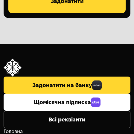
Задонатити
Задонатити на банку
Щомісячна підписка
Всі реквізити
Головна