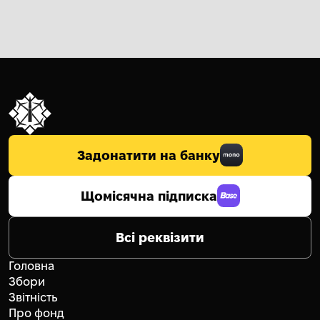
Задонатити на банку
Щомісячна підписка
Всі реквізити
Головна
Збори
Звітність
Про фонд